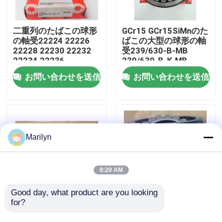
工場旅行
二重列のたばこの球形
GCr15 GCr15SiMnのた
の軸受22224 22226
ばこの大型の球形の軸
22228 22230 22232
受239/630-B-MB
品質管理
22234 22236
239/630-B-K-MB
お問い合わせを送信
お問い合わせを送信
私達に連絡しなさい
ニュース
Marilyn
場合
8:20 AM
軸受の先を細くしなさい
Good day, what product are you looking 
for?
農業機械のための球形
シールのたばこの二重
の大きい軸受のたばこ
列の球形の軸受
球形の軸受