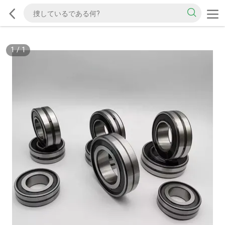
1
/
1