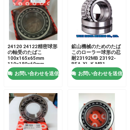
24120 24122精密球形
鉱山機械のためのたば
の軸受のたばこ
このローラー球形の忍
100x165x65mm
耐23192MB 23192-
110x180x69mm
BEA-XL-K-MB1
お問い合わせを送信
お問い合わせを送信
家
プロダクト
私達について