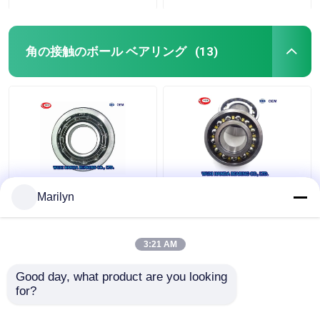
角の接触のボール ベアリング
(13)
7216 BECBPの角の接
SKF 4ポイント接触のボ
Marilyn
触のボール ベアリング
ール ベアリングQJ 318
7214 BECBJ 7415
N2MA QJ 1022 N2MA
BCBM 7313 BEGAP
QJ 226 N2MA
3:21 AM
7412 BGAM
ベストプライス
ベストプライス
Good day, what product are you looking 
for?
お問い合わせ
お問い合わせ