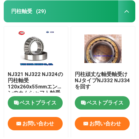
円柱軸受
(29)
NJ321 NJ322 NJ324の
円柱頑丈な軸受軸受け
円柱軸受
NJタイプNJ332 NJ334
120x260x55mmエンジ
を回す
ンのカムシャフト軸受
け
ベストプライス
ベストプライス
お問い合わせ
お問い合わせ