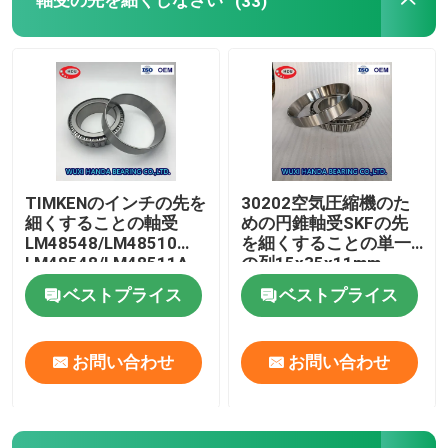
軸受の先を細くしなさい
(33)
たばこの球形の軸受
TIMKENの軸受
NSKのボール ベアリング
TIMKENのインチの先を
30202空気圧縮機のた
細くすることの軸受
めの円錐軸受SKFの先
交差させた軸受
LM48548/LM48510
を細くすることの単一
LM48548/LM48511A
の列15x35x11mm
ベストプライス
ベストプライス
お問い合わせ
お問い合わせ