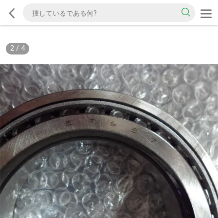
2
/
4