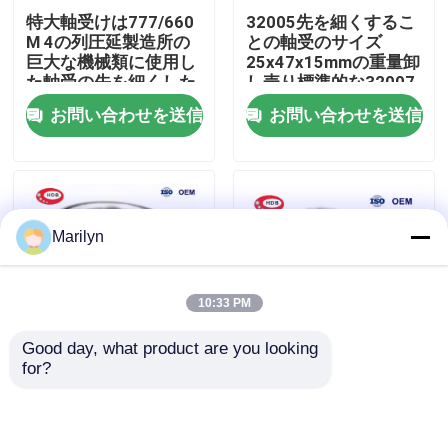
特大軸受けは777/660
32005先を細くするこ
M 4の列圧延製造所の
との軸受のサイズ
工場旅行
巨大な機械類に使用し
25x47x15mmの重量卸
た軸受の先を細くした
し売り標準的な32007
32008 0.115キログラ
お問い合わせを送信
お問い合わせを送信
品質管理
ムの
私達に連絡しなさい
Marilyn
ニュース
10:33 PM
場合
Good day, what product are you looking 
for?
先を細くされた32009
30309 30310 J2/Q
軸受の先を細くしなさい
32015忍耐のサイズ
SKFの先を細くされた
45x75x20mmの軸受
軸受の防水重量1.01キ
P0 P5 P6の精密
ログラム
球形の軸受