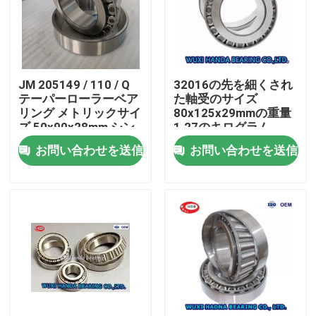
JM 205149 / 110 / Q
32016の先を細くされ
テーパーローラーベア
た軸受のサイズ
リング メトリックサイ
80x125x29mmの重量
ズ 50x90x28mm シン
1.27のキログラム
グルライン 0.748kgs
32018
お問い合わせを送信
お問い合わせを送信
家
プロダクト
私達について