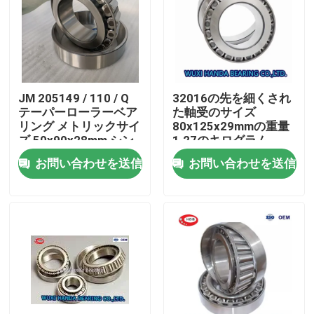
JM 205149 / 110 / Q
32016の先を細くされ
テーパーローラーベア
た軸受のサイズ
リング メトリックサイ
80x125x29mmの重量
ズ 50x90x28mm シン
1.27のキログラム
グルライン 0.748kgs
32018
お問い合わせを送信
お問い合わせを送信
家
プロダクト
私達について