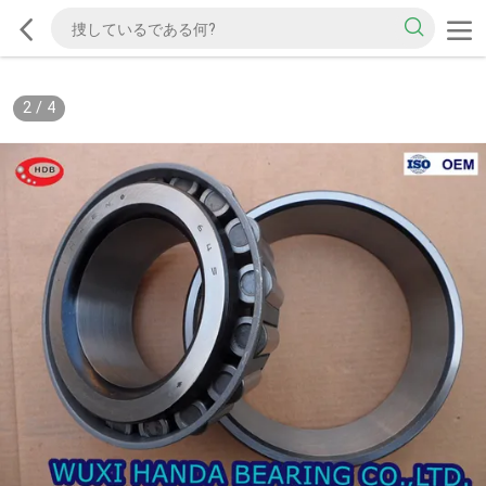
2
/
4