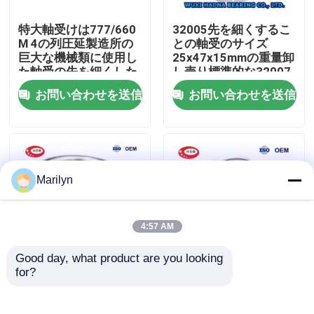
特大軸受けは777/660
32005先を細くするこ
工場旅行
M 4の列圧延製造所の
との軸受のサイズ
巨大な機械類に使用し
25x47x15mmの重量卸
た軸受の先を細くした
し売り標準的な32007
品質管理
32008 0.115キログラ
お問い合わせを送信
お問い合わせを送信
ムの
私達に連絡しなさい
ニュース
Marilyn
場合
4:57 AM
Good day, what product are you looking 
軸受の先を細くしなさい
for?
先を細くされた32009
27687/27620B
32015忍耐のサイズ
TIMKENの帝国軸受は
45x75x20mmの軸受
ID 82.55mm OD
球形の軸受