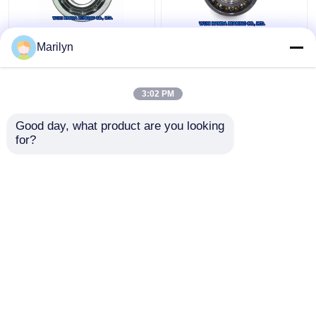
7216 BECBPの角の接
SKF 4ポイント接触のボ
Marilyn
触のボール ベアリング
ール ベアリングQJ 318
7214 BECBJ 7415
N2MA QJ 1022 N2MA
BCBM 7313 BEGAP
QJ 226 N2MA
3:02 PM
7412 BGAM
ベストプライス
ベストプライス
Good day, what product are you looking 
for?
お問い合わせ
お問い合わせ
多くを見て下さい
ホーム
企業情報
お問い合わせ
Desktop Site
地図
Privacy Policy