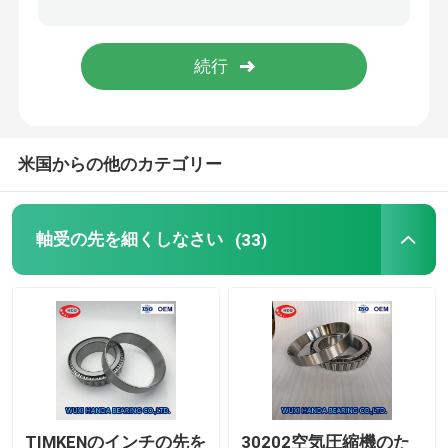
たばこの球形の軸受
TIMKENの軸受
米国からの他のカテゴリー
NSKのボール ベアリング
交差させた軸受
軸受の先を細くしなさい
(33)
TIMKENのインチの先を
30202空気圧縮機のた