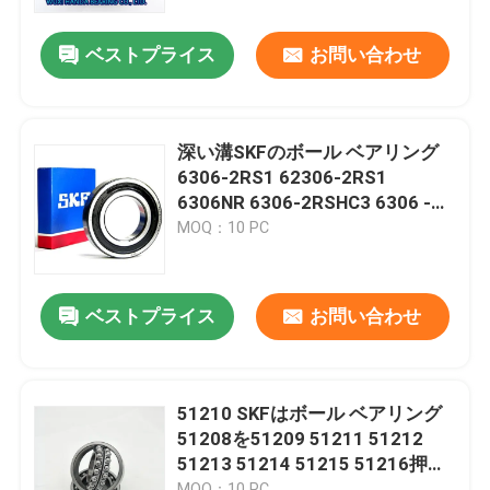
ベストプライス
お問い合わせ
工場旅行
品質管理
深い溝SKFのボール ベアリング
6306-2RS1 62306-2RS1
私達に連絡しなさい
6306NR 6306-2RSHC3 6306 -
2RZC3
MOQ：10 PC
ニュース
ベストプライス
お問い合わせ
場合
軸受の先を細くしなさい
51210 SKFはボール ベアリング
51208を51209 51211 51212
51213 51214 51215 51216押し
球形の軸受
出した
MOQ：10 PC