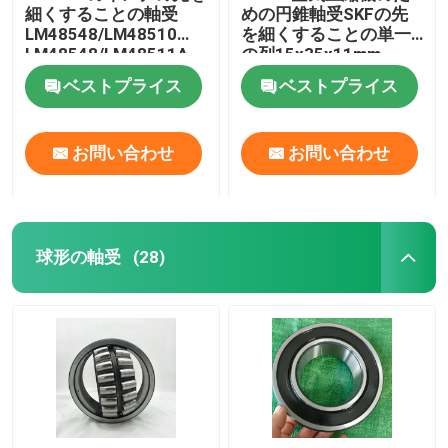
細くすることの軸受
めの円錐軸受SKFの先
LM48548/LM48510
を細くすることの単一
LM48548/LM48511A
の列15x35x11mm
ベストプライス
ベストプライス
お問い合わせ
お問い合わせ
球形の軸受
(28)