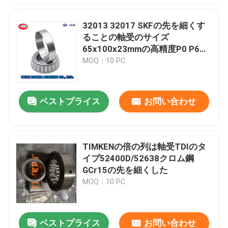
32013 32017 SKFの先を細くす
ることの軸受のサイズ
65x100x23mmの高精度P0 P6
P5 P4 P2
MOQ：10 PC
ベストプライス
お問い合わせ
TIMKENの倍の列は軸受TDIのタ
イプ52400D/52638クロム鋼
GCr15の先を細くした
MOQ：10 PC
ベストプライス
お問い合わせ