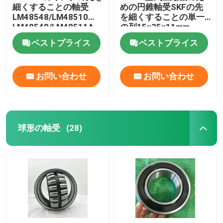
細くすることの軸受
めの円錐軸受SKFの先
LM48548/LM48510
を細くすることの単一
LM48548/LM48511A
の列15x35x11mm
ベストプライス
ベストプライス
お問い合わせ
お問い合わせ
球形の軸受
(28)