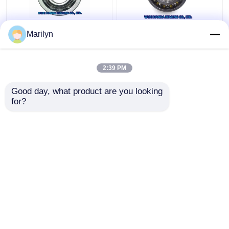
7216 BECBPの角の接
SKF 4ポイント接触のボ
Marilyn
触のボール ベアリング
ール ベアリングQJ 318
7214 BECBJ 7415
N2MA QJ 1022 N2MA
BCBM 7313 BEGAP
QJ 226 N2MA
2:39 PM
7412 BGAM
ベストプライス
ベストプライス
Good day, what product are you looking 
for?
お問い合わせ
お問い合わせ
多くを見て下さい
ホーム
企業情報
お問い合わせ
Desktop Site
地図
Privacy Policy