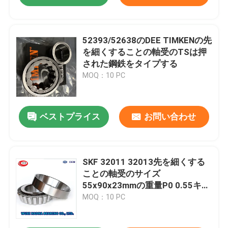
52393/52638のDEE TIMKENの先
を細くすることの軸受のTSは押
された鋼鉄をタイプする
MOQ：10 PC
ベストプライス
お問い合わせ
SKF 32011 32013先を細くする
ことの軸受のサイズ
55x90x23mmの重量P0 0.55キロ
グラムのP6 P5 P4 P2
MOQ：10 PC