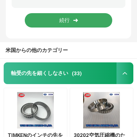
たばこの球形の軸受
TIMKENの軸受
米国からの他のカテゴリー
NSKのボール ベアリング
交差させた軸受
軸受の先を細くしなさい
(33)
TIMKENのインチの先を
30202空気圧縮機のた