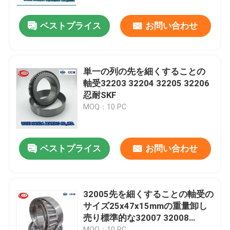
ベストプライス
お問い合わせ
工場旅行
品質管理
単一の列の先を細くすることの
軸受32203 32204 32205 32206
私達に連絡しなさい
忍耐SKF
MOQ：10 PC
ニュース
ベストプライス
お問い合わせ
場合
軸受の先を細くしなさい
32005先を細くすることの軸受の
サイズ25x47x15mmの重量卸し
売り標準的な32007 32008
球形の軸受
0.115キログラムの
MOQ：10 PC