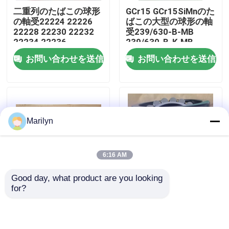
二重列のたばこの球形
GCr15 GCr15SiMnのた
の軸受22224 22226
ばこの大型の球形の軸
工場旅行
22228 22230 22232
受239/630-B-MB
22234 22236
239/630-B-K-MB
お問い合わせを送信
お問い合わせを送信
品質管理
私達に連絡しなさい
Marilyn
ニュース
6:16 AM
場合
Good day, what product are you looking 
for?
農業機械のための球形
シールのたばこの二重
軸受の先を細くしなさい
の大きい軸受のたばこ
列の球形の軸受
239/500 MB
239/710 MB無し
239/710 K-MB C3
球形の軸受