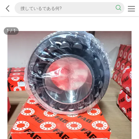
1
/
1