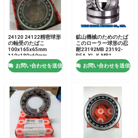
24120 24122精密球形
鉱山機械のためのたば
の軸受のたばこ
このローラー球形の忍
100x165x65mm
耐23192MB 23192-
110x180x69mm
BEA-XL-K-MB1
お問い合わせを送信
お問い合わせを送信
家
プロダクト
私達について