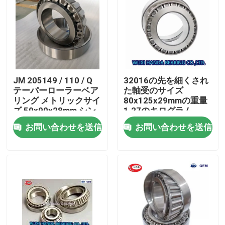
JM 205149 / 110 / Q
32016の先を細くされ
テーパーローラーベア
た軸受のサイズ
リング メトリックサイ
80x125x29mmの重量
ズ 50x90x28mm シン
1.27のキログラム
グルライン 0.748kgs
32018
お問い合わせを送信
お問い合わせを送信
家
プロダクト
私達について