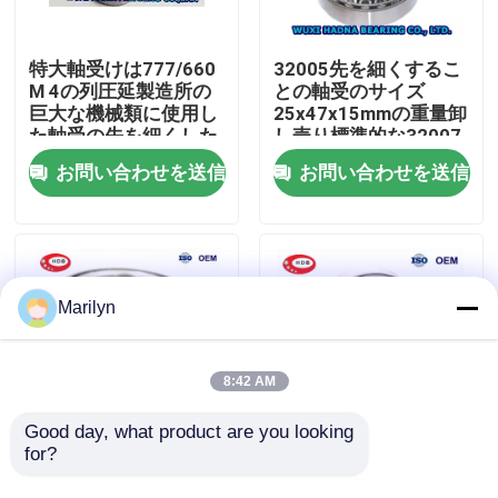
工場旅行
特大軸受けは777/660
32005先を細くするこ
M 4の列圧延製造所の
との軸受のサイズ
巨大な機械類に使用し
25x47x15mmの重量卸
品質管理
た軸受の先を細くした
し売り標準的な32007
32008 0.115キログラ
お問い合わせを送信
お問い合わせを送信
ムの
私達に連絡しなさい
ニュース
Marilyn
場合
8:42 AM
軸受の先を細くしなさい
Good day, what product are you looking 
for?
先を細くされた32009
27687/27620B
32015忍耐のサイズ
TIMKENの帝国軸受は
球形の軸受