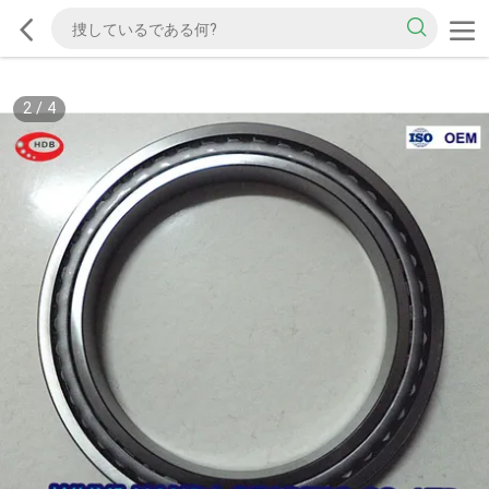
2
/
4