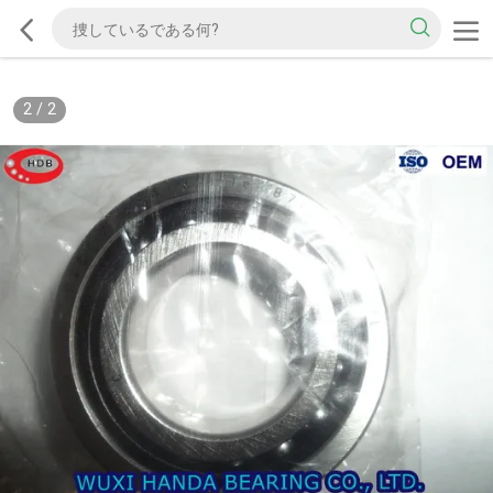
2
/
2