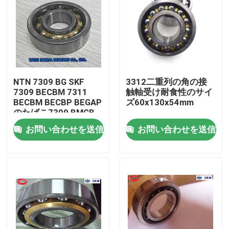
NTN 7309 BG SKF
3312二重列の角の接
7309 BECBM 7311
触軸受け耐食性のサイ
BECBM BECBP BEGAP
ズ60x130x54mm
のたばこ7309 BMCB
のボール ベアリング
お問い合わせを送信
お問い合わせを送信
家
プロダクト
私達について