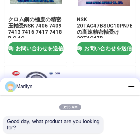
工場旅行
クロム鋼の極度の精密
NSK
玉軸受NSK 7406 7409
20TAC47BSUC10PN7B
7413 7416 7417 7418
の高速精密軸受け
品質管理
B C AC
20TAC47B
SUC10PN7B
お問い合わせを送信
お問い合わせを送信
20X47X15mm
私達に連絡しなさい
ニュース
Marilyn
場合
3:55 AM
軸受の先を細くしなさい
Good day, what product are you looking 
for?
SKF 4ポイント接触の
GCr15単一の列の角の
ボール ベアリングQJ
接触のボール ベアリン
球形の軸受