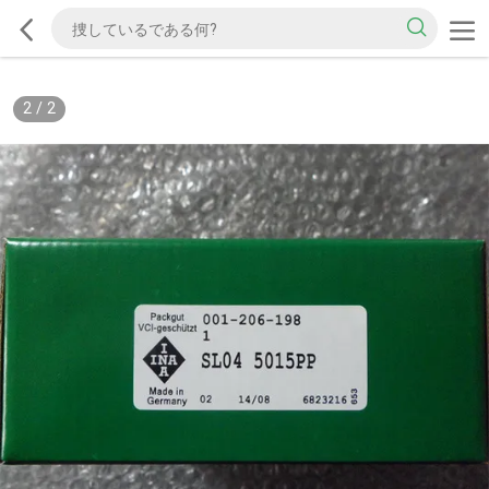
2
/
2