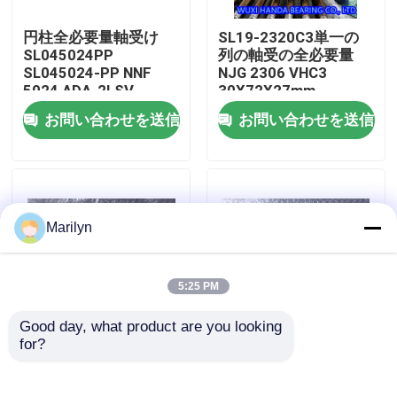
円柱全必要量軸受け
SL19-2320C3単一の
工場旅行
SL045024PP
列の軸受の全必要量
SL045024-PP NNF
NJG 2306 VHC3
5024 ADA-2LSV
30X72X27mm
品質管理
お問い合わせを送信
お問い合わせを送信
私達に連絡しなさい
ニュース
Marilyn
場合
5:25 PM
Good day, what product are you looking 
軸受の先を細くしなさい
for?
二重列シリンダー軸受
円柱二重列の軸受
NNF 5005 NNF 5006
NN3020 NN3021
NNF 5004 ADB-2LSV
NN3022 3024 3026
球形の軸受