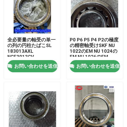
全必要量の軸受の単一
P0 P6 P5 P4 P2の極度
の列の円柱たばこSL
の精密軸受けSKF NU
183013AXL
1022のEM NU 1024の
NCF3013CV
EM NU 1026のEM
お問い合わせを送信
お問い合わせを送信
家
プロダクト
私達について