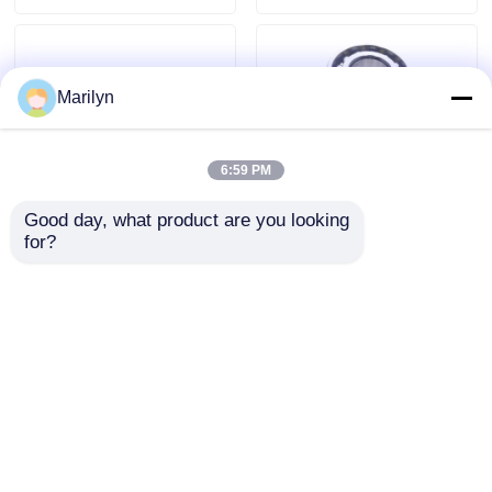
Marilyn
6:59 PM
Good day, what product are you looking 
for?
32012の先を細くされた
3312二重列の角の接触軸受
SKFの高精度軸受けは
け耐食性のサイズ
60x95x23mm 0.586キログ
60x130x54mm
ラム32016を重くする
お問い合わせを送信
お問い合わせを送信
ホーム
企業情報
お問い合わせ
Desktop Site
地図
Privacy Policy