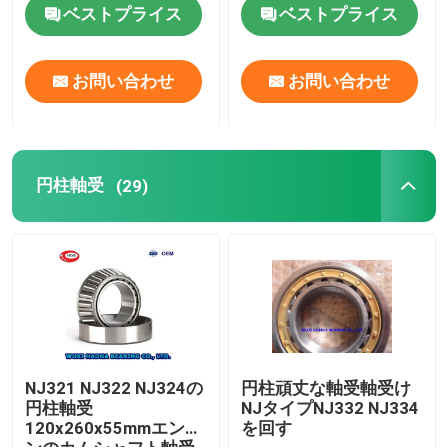
ベストプライス
ベストプライス
円柱軸受
お問い合わせ
お問い合わせ
深い溝のボール ベアリング
角の接触のボール ベアリング
円柱軸受
(29)
ピロー・ブロック軸受け
針の軸受
薄い壁軸受け
NJ321 NJ322 NJ324の
円柱頑丈な軸受軸受け
円柱軸受
NJタイプNJ332 NJ334
120x260x55mmエンジ
を回す
SKFのボール ベアリング