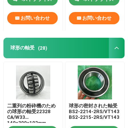
工場旅行
お問い合わせ
お問い合わせ
品質管理
球形の軸受
(28)
私達に連絡しなさい
ニュース
場合
二重列の粉砕機のため
球形の密封された軸受
軸受の先を細くしなさい
の球形の軸受22328
BS2-2214-2RS/VT143
CA/W33
BS2-2215-2RS/VT143
140x300x102mm
球形の軸受