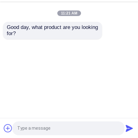
7214 BECBJ 7415
N2MA QJ 1022 N2MA
BCBM 7313 BEGAP
QJ 226 N2MA
11:21 AM
7412 BGAM
ベストプライス
ベストプライス
Good day, what product are you looking 
for?
お問い合わせ
お問い合わせ
多くを見て下さい
ホーム
企業情報
お問い合わせ
Desktop Site
地図
Privacy Policy
品質
軸受の先を細くしなさい
中国工場.Copyright
© 2025 Wuxi Handa Bearing Co., Ltd.. All Rights
Reserved.