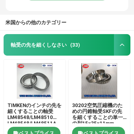
米国からの他のカテゴリー
軸受の先を細くしなさい
(33)
家
TIMKENのインチの先を
30202空気圧縮機のた
細くすることの軸受
めの円錐軸受SKFの先
プロダクト
LM48548/LM48510
を細くすることの単一
LM48548/LM48511A
の列15x35x11mm
私達について
ベストプライス
ベストプライス